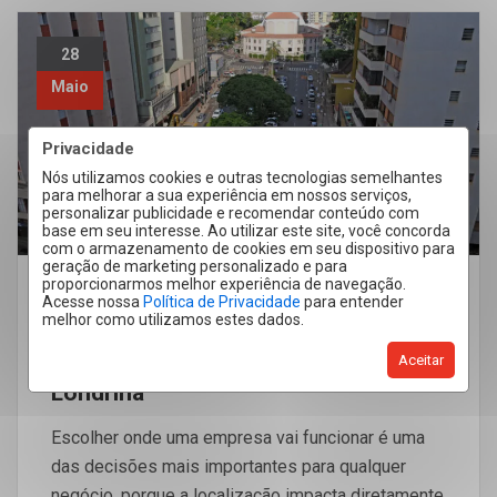
28
Maio
Privacidade
Nós utilizamos cookies e outras tecnologias semelhantes
para melhorar a sua experiência em nossos serviços,
personalizar publicidade e recomendar conteúdo com
base em seu interesse. Ao utilizar este site, você concorda
com o armazenamento de cookies em seu dispositivo para
geração de marketing personalizado e para
proporcionarmos melhor experiência de navegação.
Acesse nossa
Política de Privacidade
para entender
Aluguel
Londrina
melhor como utilizamos estes dados.
Por Que Seu Negócio Precisa De Um
Ponto Comercial No Centro De
Aceitar
Londrina
Escolher onde uma empresa vai funcionar é uma
das decisões mais importantes para qualquer
negócio, porque a localização impacta diretamente