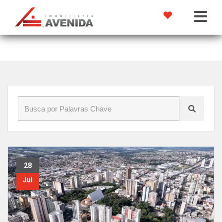
Início
»
Blog
»
centro
28
Jul