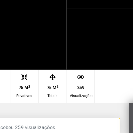
2
2
75 M
75 M
259
a
Privativos
Totais
Visualizações
ecebeu 259 visualizações.