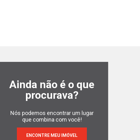
Ainda não é o que
Apartamento 3 Qua
lusivo
Palhano 93m²
procurava?
Rua Eurico Hummig, Gleb
Fontaine D´or Residence
Cód.:
13587
Nós podemos encontrar um lugar
que combina com você!
ENCONTRE MEU IMÓVEL