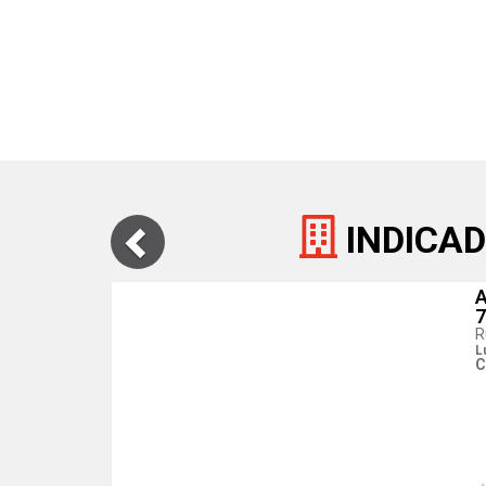
INDICAD
A
R
L
C