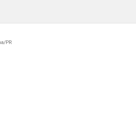
na
/PR