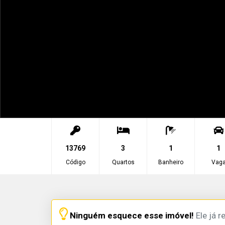
13769
3
1
1
Código
Quartos
Banheiro
Vag
Ninguém esquece esse imóvel!
Ele já r