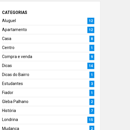
CATEGORIAS
Aluguel
12
Apartamento
12
Casa
8
Centro
1
Compra e venda
9
Dicas
14
Dicas do Bairro
1
Estudantes
3
Fiador
1
Gleba Palhano
2
História
7
Londrina
15
Mudança
2