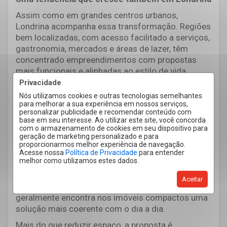
Assim como em grandes centros urbanos,
Londrina acompanha essa transformação. Regiões
bem localizadas, com acesso facilitado a serviços,
gastronomia, mercados e áreas de lazer, têm
concentrado empreendimentos com propostas
mais funcionais e alinhadas ao estilo de vida
contemporâneo.
Privacidade
Nós utilizamos cookies e outras tecnologias semelhantes
A busca por mobilidade e praticidade tem
para melhorar a sua experiência em nossos serviços,
influenciado diretamente as escolhas, tanto de
personalizar publicidade e recomendar conteúdo com
quem compra para morar quanto de quem investe.
base em seu interesse. Ao utilizar este site, você concorda
com o armazenamento de cookies em seu dispositivo para
Como saber se esse modelo combina com o seu
geração de marketing personalizado e para
proporcionarmos melhor experiência de navegação.
momento?
Acesse nossa
Política de Privacidade
para entender
melhor como utilizamos estes dados.
A resposta costuma estar na rotina. Quem valoriza
deslocamentos mais curtos, praticidade na
Aceitar
manutenção da casa e ambientes funcionais
geralmente encontra nos imóveis compactos uma
solução mais coerente com o dia a dia.
Mais do que reduzir espaço, a proposta é