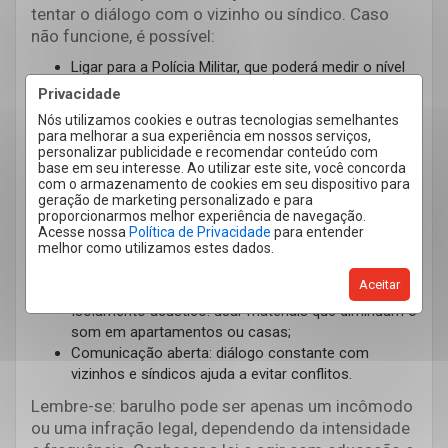
tentar o diálogo com o vizinho ou síndico. Caso
não funcione, é possível:
Ligar para a Polícia Militar, que poderá medir o nível
de decibéis e registrar um boletim de ocorrência;
Privacidade
Levar o B.O. à Delegacia de Polícia;
Nós utilizamos cookies e outras tecnologias semelhantes
Se necessário, acionar o Ministério Público.
para melhorar a sua experiência em nossos serviços,
personalizar publicidade e recomendar conteúdo com
Algumas cidades contam com programas como o
base em seu interesse. Ao utilizar este site, você concorda
Disque Sossego, que facilitam a denúncia de
com o armazenamento de cookies em seu dispositivo para
geração de marketing personalizado e para
perturbação do sossego.
proporcionarmos melhor experiência de navegação.
Acesse nossa
Política de Privacidade
para entender
Dicas para manter a convivência em paz
melhor como utilizamos estes dados.
Bom senso: respeitar horários de descanso e evitar
Aceitar
barulhos excessivos;
Isolamento acústico: usar materiais que diminuam o
som em apartamentos ou casas;
Comunicação aberta: diálogo constante com
vizinhos e síndicos ajuda a evitar conflitos.
Lembre-se: barulho pode ser apenas um incômodo
ou uma infração legal, dependendo da intensidade